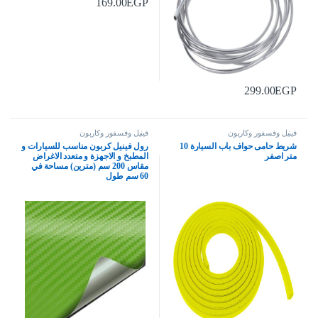
169.00
EGP
299.00
EGP
فينيل وفسفور وكاربون
فينيل وفسفور وكاربون
شريط حامى حواف باب السيارة 10
رول فينيل كربون مناسب للسيارات و
متر اصفر
المطبخ و الاجهزة و متعدد الاغراض
مقاس 200 سم (مترين) مساحة في
60 سم طول