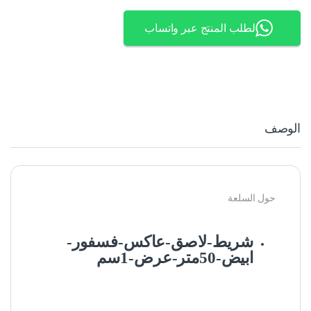
لطلب المنتج عبر واتساب
الوصف
حول السلعة
شريط-لاصق-عاكس-فسفور-
ابيض-50متر-عرض-1سم