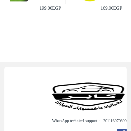
199.00
EGP
169.00
EGP
WhatsApp technical support : +
201116970690