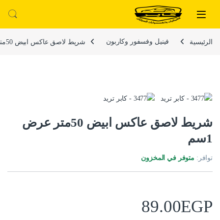
لتخطي إلى
خطي إلى المحتوى
الرئيسية
فينيل وفسفور وكاربون
شريط لاصق عاكس ابيض 50متر عرض 1سم
شريط لاصق عاكس ابيض 50متر عرض
1سم
توافر:
متوفر في المخزون
89.00
EGP