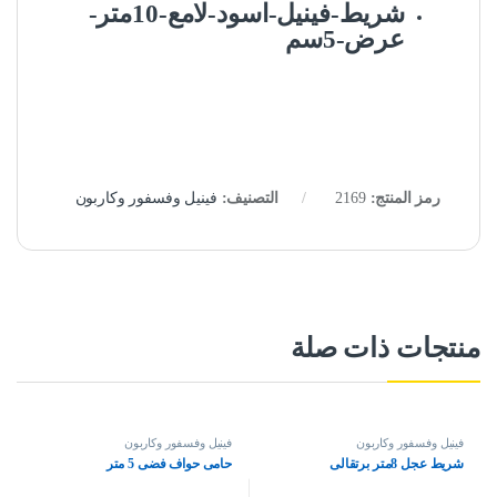
شريط-فينيل-اسود-لامع-10متر-
عرض-5سم
رمز المنتج:
2169
التصنيف:
فينيل وفسفور وكاربون
منتجات ذات صلة
فينيل وفسفور وكاربون
فينيل وفسفور وكاربون
شريط عجل 8متر برتقالى
حامى حواف فضى 5 متر