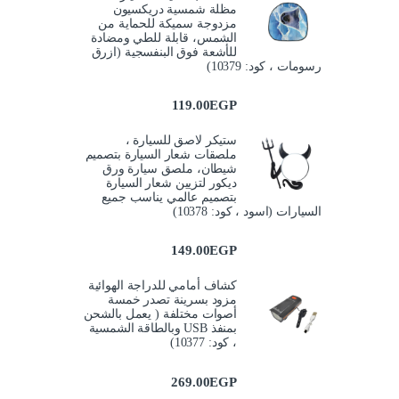
مظلة شمسية دريكسيون
مزدوجة سميكة للحماية من
الشمس، قابلة للطي ومضادة
للأشعة فوق البنفسجية (ازرق
رسومات ، كود: 10379)
119.00
EGP
ستيكر لاصق للسيارة ،
ملصقات شعار السيارة بتصميم
شيطان، ملصق سيارة ورق
ديكور لتزيين شعار السيارة
بتصميم عالمي يناسب جميع
السيارات (اسود ، كود: 10378)
149.00
EGP
كشاف أمامي للدراجة الهوائية
مزود بسرينة تصدر خمسة
أصوات مختلفة ( يعمل بالشحن
بمنفذ USB وبالطاقة الشمسية
، كود: 10377)
269.00
EGP