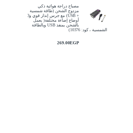
مصباح دراجة هوائية ذكي
مزدوج الشحن (طاقة شمسية
+ USB) مع جرس إنذار قوي و3
أوضاع إضاءة مختلفة( يعمل
بالشحن بمنفذ USB وبالطاقة
الشمسية ، كود: 10376)
269.00
EGP