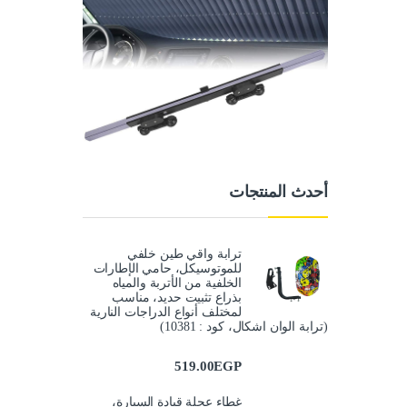
أحدث المنتجات
ترابة واقي طين خلفي
للموتوسيكل، حامي الإطارات
الخلفية من الأتربة والمياه
بذراع تثبيت حديد، مناسب
لمختلف أنواع الدراجات النارية
(ترابة الوان اشكال، كود : 10381)
519.00
EGP
غطاء عجلة قيادة السيارة،