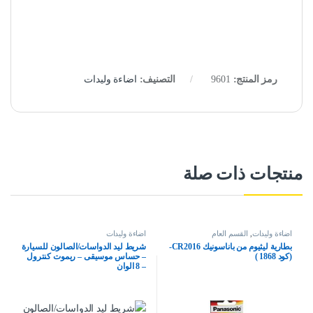
رمز المنتج:
9601
التصنيف:
اضاءة وليدات
منتجات ذات صلة
اضاءة وليدات
,
القسم العام
اضاءة وليدات
بطارية ليثيوم من باناسونيك CR2016-
شريط ليد الدواسات/الصالون للسيارة
(كود 1868 )
– حساس موسيقى – ريموت كنترول
– 8 الوان