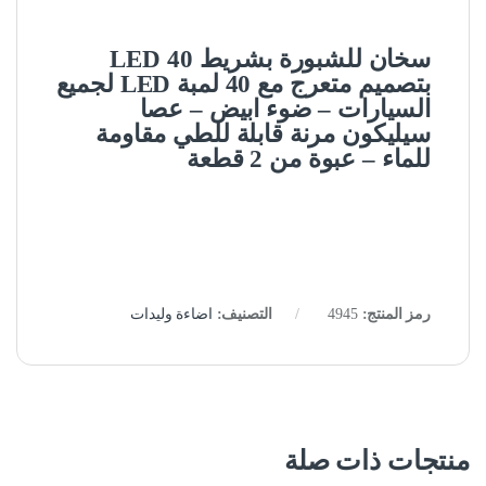
سخان للشبورة بشريط LED 40
بتصميم متعرج مع 40 لمبة LED لجميع
السيارات – ضوء ابيض – عصا
سيليكون مرنة قابلة للطي مقاومة
للماء – عبوة من 2 قطعة
رمز المنتج:
4945
التصنيف:
اضاءة وليدات
منتجات ذات صلة