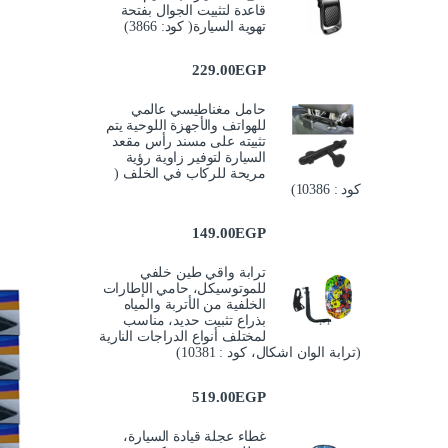
قاعدة لتثبيت الجوال بفتحة
تهوية السيارة( كود: 3866)
229.00
EGP
حامل مغناطيسي عالمي
للهواتف والأجهزة اللوحية يتم
تثبيته على مسند رأس مقعد
السيارة لتوفير زاوية رؤية
مريحة للركاب في الخلف (
كود : 10386)
149.00
EGP
ترابة واقي طين خلفي
للموتوسيكل، حامي الإطارات
الخلفية من الأتربة والمياه
بذراع تثبيت حديد، مناسب
لمختلف أنواع الدراجات النارية
(ترابة الوان اشكال، كود : 10381)
519.00
EGP
غطاء عجلة قيادة السيارة،