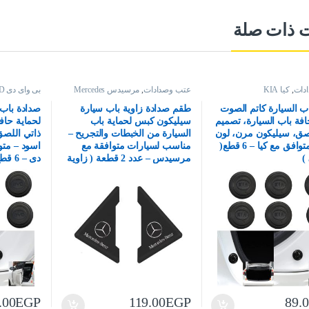
ت ذات صلة
دات
,
كيا KIA
عتب وصدادات
,
مرسيدس Mercedes
بى واى دى BYD
ب السيارة كاتم الصوت
طقم صدادة زاوية باب سيارة
صدادة باب 
افة باب السيارة، تصميم
سيليكون كبس لحماية باب
لحماية حاف
صق، سيليكون مرن، لون
السيارة من الخبطات والتجريح –
ذاتي اللصق
اسود – متوافق مع كيا – 6 قطع(
مناسب لسيارات متوافقة مع
مرسيدس – عدد 2 قطعة ( زاوية
دى – 6 قطع ( كود 5216)
كبس ) (كود 4811)
.00
EGP
119.00
EGP
89.