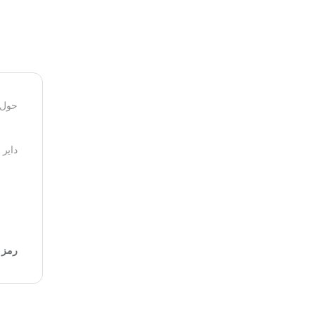
حول 
داير 
رمز ا