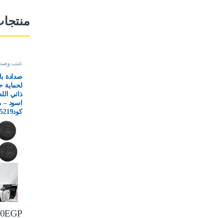
منتجا
عتب وصدا
صدادة با
لحماية ح
ذاتي الل
كود5219 )
00
EGP