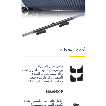
أحدث المنتجات
واقي طين للسيارات
يونيفرسال أسود ، طقم واقيات
رذاذ متينة لحماية الطلاء
السفلي والرفارف ( طقم
دلايات ، 4 قطع ، كود: 2360 )
199.00
EGP
حامل هاتف مغناطيسي لفتحة
تكييف السيارة بتصميم L ،