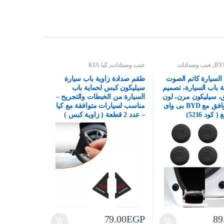
,
عتب وصدادات
عتب وصدادات
,
كيا KIA
السيارة كاتم الصوت
طقم صدادة زاوية باب سيارة
ة باب السيارة، تصميم
سيليكون كبس لحماية باب
، سيليكون مرن، لون
السيارة من الخبطات والتجريح –
اسود – متوافق مع BYD بى واى
مناسب لسيارات متوافقة مع كيا
– عدد 2 قطعة ( زاوية كبس )
(كود 3619 )
79.00
EGP
89