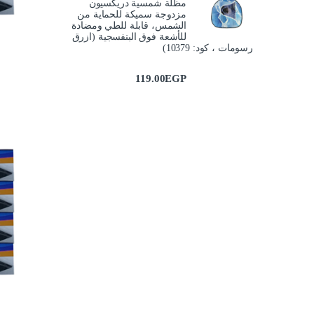
مظلة شمسية دريكسيون
مزدوجة سميكة للحماية من
الشمس، قابلة للطي ومضادة
للأشعة فوق البنفسجية (ازرق
رسومات ، كود: 10379)
119.00
EGP