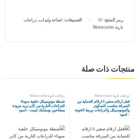
رمز المنتج:
80
التصنيفات:
اضاءة وليدات
,
دراجات
نارية Motorcycles
منتجات ذات صلة
دراجات نارية Motorcycles
دراجات نارية Motorcycles
قفل ارقام صغير 4 ارقام للحماية من
شنطة موتوسيكل خلفية سوداء
السرقة مناسب للسكوتر
للدراجات النارية من كابر تريد مزودة
والموتوسيكل والدراجات وربط الخوذة
بمفتاحين ومشابك تثبيت – اسود
– اسود