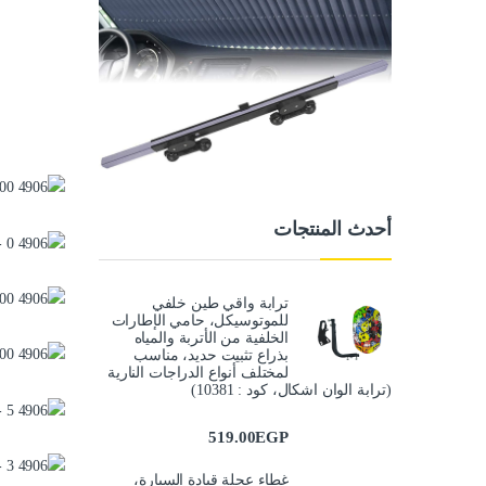
أحدث المنتجات
ترابة واقي طين خلفي
للموتوسيكل، حامي الإطارات
الخلفية من الأتربة والمياه
بذراع تثبيت حديد، مناسب
لمختلف أنواع الدراجات النارية
(ترابة الوان اشكال، كود : 10381)
519.00
EGP
غطاء عجلة قيادة السيارة،