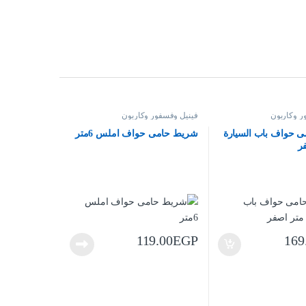
ر وكاربون
فينيل وفسفور وكاربون
 حواف باب السيارة
شريط حامى حواف املس 6متر
119.00
EGP
169