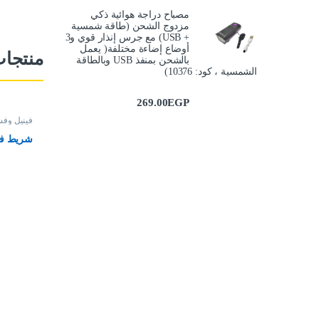
مصباح دراجة هوائية ذكي
مزدوج الشحن (طاقة شمسية
+ USB) مع جرس إنذار قوي و3
أوضاع إضاءة مختلفة( يعمل
منتجا
بالشحن بمنفذ USB وبالطاقة
الشمسية ، كود: 10376)
269.00
EGP
فينيل وفس
شريط فنيل 127 سم