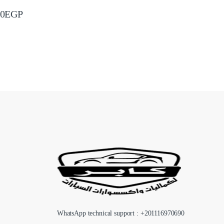
00
EGP
WhatsApp technical support : +
201116970690