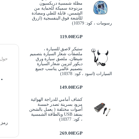
مظلة شمسية دريكسيون
مزدوجة سميكة للحماية من
الشمس، قابلة للطي ومضادة
للأشعة فوق البنفسجية (ازرق
رسومات ، كود: 10379)
119.00
EGP
ستيكر لاصق للسيارة ،
ملصقات شعار السيارة بتصميم
حول 
شيطان، ملصق سيارة ورق
ديكور لتزيين شعار السيارة
بتصميم عالمي يناسب جميع
السيارات (اسود ، كود: 10378)
149.00
EGP
كشاف أمامي للدراجة الهوائية
مزود بسرينة تصدر خمسة
أصوات مختلفة ( يعمل بالشحن
بمنفذ USB وبالطاقة الشمسية
، كود: 10377)
رمز ا
269.00
EGP