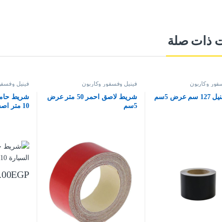
ت ذات صلة
فور وكاربون
فينيل وفسفور وكاربون
فينيل وفسفو
 عرض 5سم
شريط لاصق احمر 50 متر عرض
شريط حامى
5سم
10 متر اصفر
.00
EGP