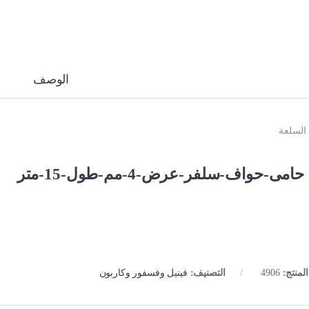
الوصف
السلعة
حامى-حواف-سلفر-عرض-4-مم-طول-15-متر
لمنتج:
4906
التصنيف:
فينيل وفسفور وكاربون