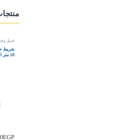
منتجا
فينيل وفس
شريط حا
10 متر ابيض
00
EGP