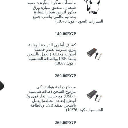
ملصقات شعار السيارة بتصميم
شيطان، ملصق سيارة ورق
ديكور لتزيين شعار السيارة
بتصميم عالمي يناسب جميع
السيارات (اسود ، كود: 10378)
149.00
EGP
كشاف أمامي للدراجة الهوائية
مزود بسرينة تصدر خمسة
أصوات مختلفة ( يعمل بالشحن
بمنفذ USB وبالطاقة الشمسية
، كود: 10377)
269.00
EGP
مصباح دراجة هوائية ذكي
مزدوج الشحن (طاقة شمسية
+ USB) مع جرس إنذار قوي و3
أوضاع إضاءة مختلفة( يعمل
بالشحن بمنفذ USB وبالطاقة
الشمسية ، كود: 10376)
269.00
EGP