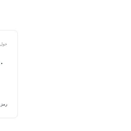
حول 
رمز ا