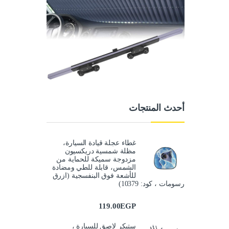
أحدث المنتجات
غطاء عجلة قيادة السيارة،
مظلة شمسية دريكسيون
مزدوجة سميكة للحماية من
الشمس، قابلة للطي ومضادة
للأشعة فوق البنفسجية (ازرق
رسومات ، كود: 10379)
119.00
EGP
ستيكر لاصق للسيارة ،