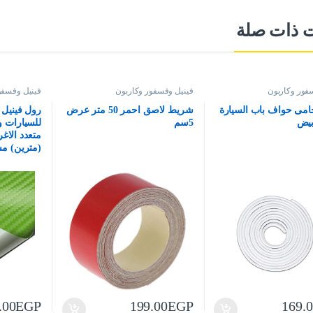
ت ذات صلة
فور وكاربون
فينيل وفسفور وكاربون
فينيل وفسفو
مى حواف باب السيارة
شريط لاصق احمر 50 متر عرض
رول فينيل
5سم
للسيارات و
(مترين) مساحة 
.00
EGP
199.00
EGP
169.