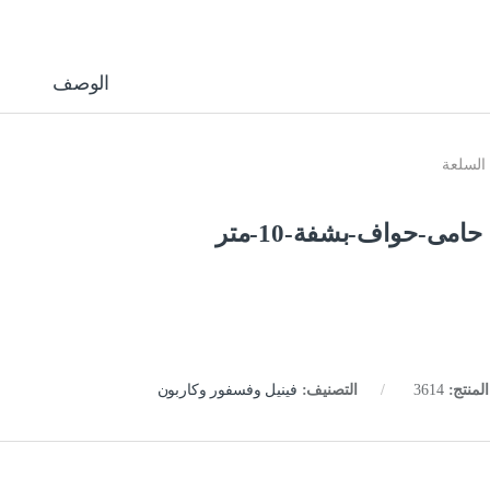
الوصف
السلعة
حامى-حواف-بشفة-10-متر
لمنتج:
3614
التصنيف:
فينيل وفسفور وكاربون