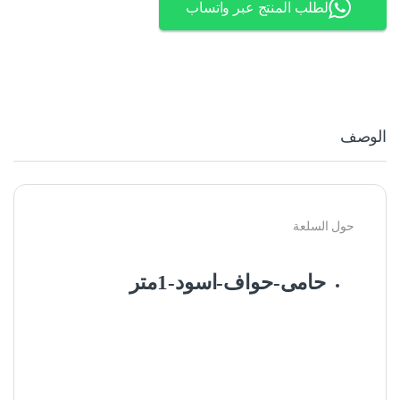
لطلب المنتج عبر واتساب
الوصف
حول السلعة
حامى-حواف-اسود-1متر