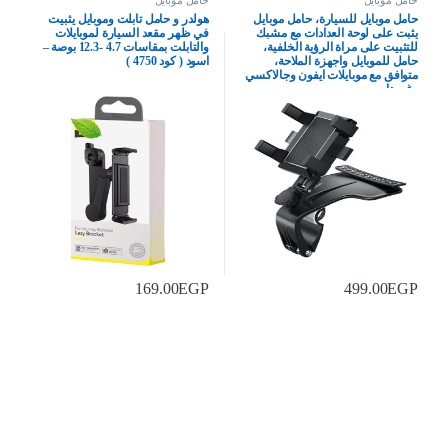
حامل موبايل
حامل موبايل
حامل موبايل للسيارة، حامل موبايل
هولدر و حامل تابلت وموبايل يثبيت
يثبت على لوحة العدادات مع مشبك
في ظهر مقعد السيارة لموبايلات
للتثبيت على مراة الرؤية الخلفية،
والتابلت بمقاسات 4.7 -12.3 بوصة –
حامل للموبايل واجهزة الملاحة،
اسود ( كود 4750 )
متوافق مع موبايلات ايفون وجالاكسي
وغيرها
169.00
EGP
499.00
EGP