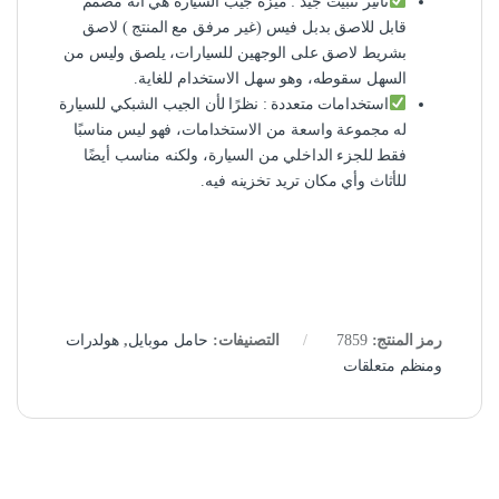
تأثير تثبيت جيد : ميزة جيب السيارة هي أنه مصمم
قابل للاصق بدبل فيس (غير مرفق مع المنتج ) لاصق
بشريط لاصق على الوجهين للسيارات، يلصق وليس من
السهل سقوطه، وهو سهل الاستخدام للغاية.
استخدامات متعددة : نظرًا لأن الجيب الشبكي للسيارة
له مجموعة واسعة من الاستخدامات، فهو ليس مناسبًا
فقط للجزء الداخلي من السيارة، ولكنه مناسب أيضًا
للأثاث وأي مكان تريد تخزينه فيه.
رمز المنتج:
7859
التصنيفات:
حامل موبايل
,
هولدرات
ومنظم متعلقات