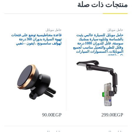
منتجات ذات صلة
حامل موبايل
حامل موبايل
حامل موبايل للسيارة عالمي يثبت
قاعدة مغناطيسية توضع على فتحات
بالشماسة وتابلوه سيارة بمشبك
تهوية السيارة بدوران 360 درجة
سوستة، قابل للدوران 1080 درجة
لهواتف سامسونج ، ايفون – ذهبي
وقابل للطي والتعديل مناسب لجميع
الموبايلات، اكسسوارات السيارات
(كود:6002)
90.00
EGP
299.00
EGP