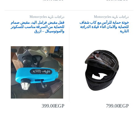
دراجات نارية Motorcycles
دراجات نارية Motorcycles
خوذة حماية للرأس مع كاب شفاف
قفل مقبض فرامل اليد، مقبض صمام
للحماية والامان اثناء قيادة الدراجة
للحماية من السرقة مناسب للسكوتر
النارية
والموتوسيكل – ازرق
399.00
EGP
799.00
EGP