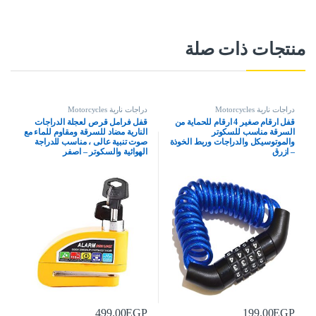
منتجات ذات صلة
دراجات نارية Motorcycles
دراجات نارية Motorcycles
قفل ارقام صغير 4 ارقام للحماية من
قفل فرامل قرص لعجلة الدراجات
السرقة مناسب للسكوتر
النارية مضاد للسرقة ومقاوم للماء مع
والموتوسيكل والدراجات وربط الخوذة
صوت تنبية عالى ، مناسب للدراجة
– ازرق
الهوائية والسكوتر – اصفر
499.00
EGP
199.00
EGP