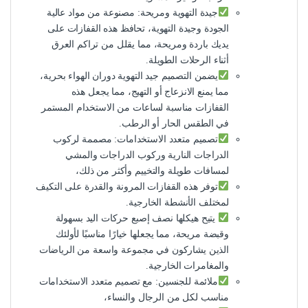
جيدة التهوية ومريحة: مصنوعة من مواد عالية
الجودة وجيدة التهوية، تحافظ هذه القفازات على
يديك باردة ومريحة، مما يقلل من تراكم العرق
أثناء الرحلات الطويلة.
يضمن التصميم جيد التهوية دوران الهواء بحرية،
مما يمنع الانزعاج أو التهيج، مما يجعل هذه
القفازات مناسبة لساعات من الاستخدام المستمر
في الطقس الحار أو الرطب.
تصميم متعدد الاستخدامات: مصممة لركوب
الدراجات النارية وركوب الدراجات والمشي
لمسافات طويلة والتخييم وأكثر من ذلك،
توفر هذه القفازات المرونة والقدرة على التكيف
لمختلف الأنشطة الخارجية.
يتيح هيكلها نصف إصبع حركات اليد بسهولة
وقبضة مريحة، مما يجعلها خيارًا مناسبًا لأولئك
الذين يشاركون في مجموعة واسعة من الرياضات
والمغامرات الخارجية.
ملائمة للجنسين: مع تصميم متعدد الاستخدامات
مناسب لكل من الرجال والنساء،