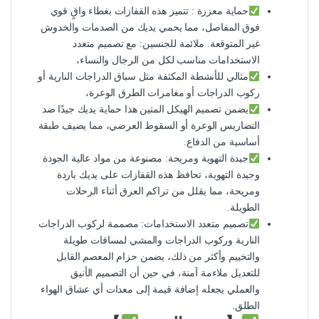
حماية معززة : تتميز هذه القفازات بغطاء واقٍ قوي
فوق المفاصل، مما يحمي يديك من الصدمات والخدوش
غير المتوقعة. ملائمة للجنسين: مع تصميم متعدد
الاستخدامات مناسب لكل من الرجال والنساء،
مثالي للأنشطة المكثفة مثل سباق الدراجات النارية أو
ركوب الدراجات أو مغامرات الطرق الوعرة،
يضمن تصميم الهيكل المتين هذا حماية يديك جيدًا ضد
التضاريس الوعرة أو السقوط العرضي، مما يضيف طبقة
أساسية من الدفاع.
جيدة التهوية ومريحة: مصنوعة من مواد عالية الجودة
وجيدة التهوية، تحافظ هذه القفازات على يديك باردة
ومريحة، مما يقلل من تراكم العرق أثناء الرحلات
الطويلة.
تصميم متعدد الاستخدامات: مصممة لركوب الدراجات
النارية وركوب الدراجات والمشي لمسافات طويلة
والتخييم وأكثر من ذلك، يضمن حزام المعصم القابل
للتعديل ملاءمة آمنة، في حين أن التصميم الأنيق
والعملي يجعله إضافة قيمة إلى معدات أي عشاق الهواء
الطلق.