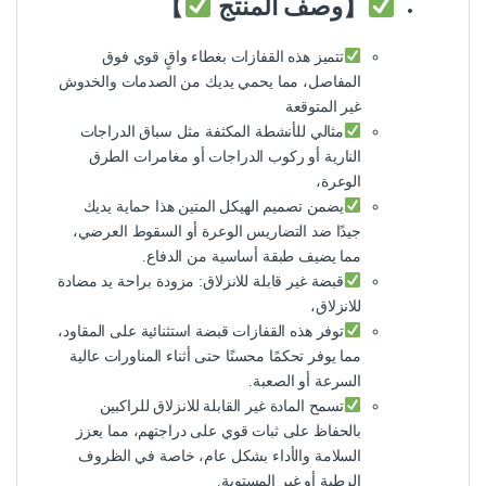
【وصف المنتج
】
تتميز هذه القفازات بغطاء واقٍ قوي فوق
المفاصل، مما يحمي يديك من الصدمات والخدوش
غير المتوقعة
مثالي للأنشطة المكثفة مثل سباق الدراجات
النارية أو ركوب الدراجات أو مغامرات الطرق
الوعرة،
يضمن تصميم الهيكل المتين هذا حماية يديك
جيدًا ضد التضاريس الوعرة أو السقوط العرضي،
مما يضيف طبقة أساسية من الدفاع.
قبضة غير قابلة للانزلاق: مزودة براحة يد مضادة
للانزلاق،
توفر هذه القفازات قبضة استثنائية على المقاود،
مما يوفر تحكمًا محسنًا حتى أثناء المناورات عالية
السرعة أو الصعبة.
تسمح المادة غير القابلة للانزلاق للراكبين
بالحفاظ على ثبات قوي على دراجتهم، مما يعزز
السلامة والأداء بشكل عام، خاصة في الظروف
الرطبة أو غير المستوية.