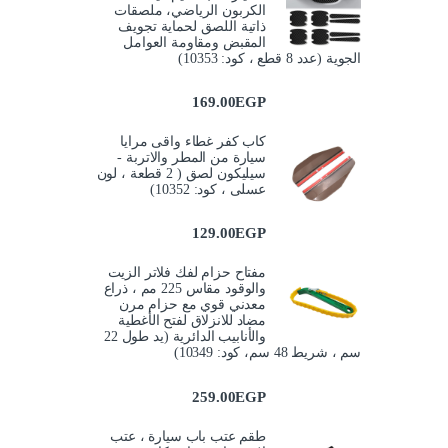
الكربون الرياضي، ملصقات
ذاتية اللصق لحماية تجويف
المقبض ومقاومة العوامل
الجوية (عدد 8 قطع ، كود: 10353)
169.00
EGP
كاب كفر غطاء واقى مرايا
سيارة من المطر والاتربة -
سيليكون لصق ( 2 قطعة ، لون
عسلى ، كود: 10352)
129.00
EGP
مفتاح حزام لفك فلاتر الزيت
والوقود مقاس 225 مم ، ذراع
معدني قوي مع حزام مرن
مضاد للانزلاق لفتح الأغطية
والأنابيب الدائرية (يد طول 22
سم ، شريط 48 سم، كود: 10349)
259.00
EGP
طقم عتب باب سيارة ، عتب