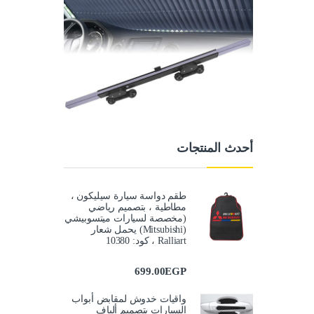
أحدث المنتجات
طقم دواسة سيارة سيليكون ،
مطاطية ، بتصميم رياضي
(مخصصة لسيارات ميتسوبيشي
(Mitsubishi) يحمل شعار
Ralliart ، كود: 10380
699.00
EGP
واقيات خدوش لمقابض أبواب
السيارات بتصميم ألياف