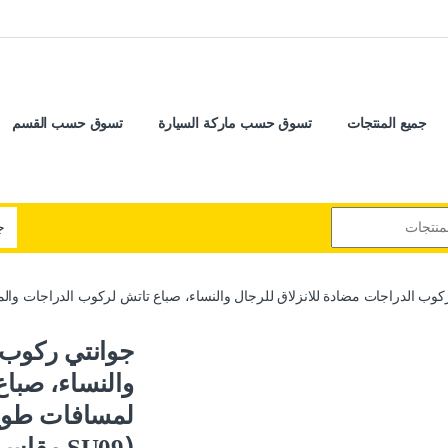
جميع المنتجات
تسوق حسب ماركة السيارة
تسوق حسب القسم
ب الدراجات مضادة للانزلاق للرجال والنساء، صباع تاتش لركوب الدراجات والمشي لمسافات طويلة
جوانتي ركوب ا
والنساء، صبا
لمسافات طويل
(ٍSU09 مقاس XL – كود : 9804)