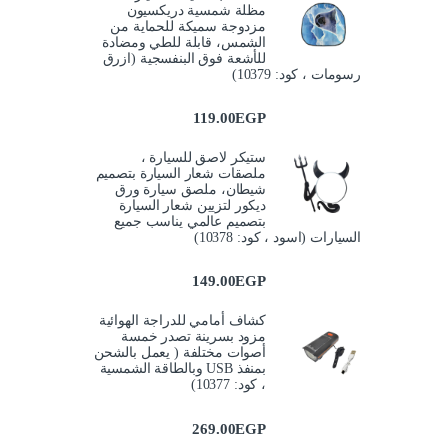
مظلة شمسية دريكسيون
مزدوجة سميكة للحماية من
الشمس، قابلة للطي ومضادة
للأشعة فوق البنفسجية (ازرق
رسومات ، كود: 10379)
119.00
EGP
ستيكر لاصق للسيارة ،
ملصقات شعار السيارة بتصميم
شيطان، ملصق سيارة ورق
ديكور لتزيين شعار السيارة
بتصميم عالمي يناسب جميع
السيارات (اسود ، كود: 10378)
149.00
EGP
كشاف أمامي للدراجة الهوائية
مزود بسرينة تصدر خمسة
أصوات مختلفة ( يعمل بالشحن
بمنفذ USB وبالطاقة الشمسية
، كود: 10377)
269.00
EGP