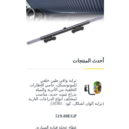
أحدث المنتجات
ترابة واقي طين خلفي
للموتوسيكل، حامي الإطارات
الخلفية من الأتربة والمياه
بذراع تثبيت حديد، مناسب
لمختلف أنواع الدراجات النارية
(ترابة الوان اشكال، كود : 10381)
519.00
EGP
غطاء عجلة قيادة السيارة،