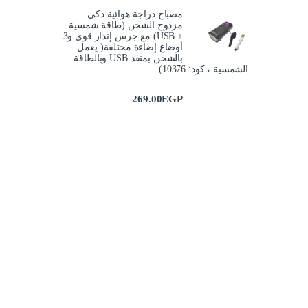
مصباح دراجة هوائية ذكي
مزدوج الشحن (طاقة شمسية
+ USB) مع جرس إنذار قوي و3
أوضاع إضاءة مختلفة( يعمل
بالشحن بمنفذ USB وبالطاقة
الشمسية ، كود: 10376)
269.00
EGP