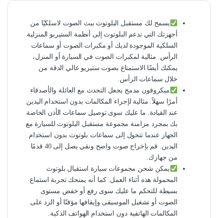
يسمح لك مستقبل البلوتوث ببث الصوت لاسلكيًا من
أجهزتك التي تدعم البلوتوث إلى أنظمة الستيريو المنزلية
السلكية الموجودة لديك أو مكبرات الصوت أو سماعات
الرأس. مثالية لمكبرات الصوت في السيارة أو المنزل،
يمكنك أيضًا الاستمتاع بصوت ستيريو عالي الدقة من
خلال سماعات الرأس.
ميكروفون مدمج يجعل التحدث مع العائلة والأصدقاء
أمرًا سهلاً. مثالية لإجراء المكالمات بدون استخدام اليدين
عند القيادة. ما عليك سوى توصيل سماعات الأذن الخاصة
بك بمجرد مزامنة مجموعة مستقبل البلوتوث للسيارة مع
الجهاز عندما تتحول إلى سماعات بلوتوث بدون استخدام
اليدين. قم بإخراج صوت واضح ونقي يصل إلى 40 قدمًا
من جهازك.
يمكن شحن مجموعات سيارة استقبال بلوتوث
المحمولة هذه أثناء العمل. كما أنه يمنحك تجربة استماع
بسيطة للتحكم ما عليك سوى رفع أو خفض مستوى
الصوت أو تشغيل الموسيقى وإيقافها مؤقتًا أو الرد على
المكالمات الهاتفية دون استخدام الهواتف الذكية.