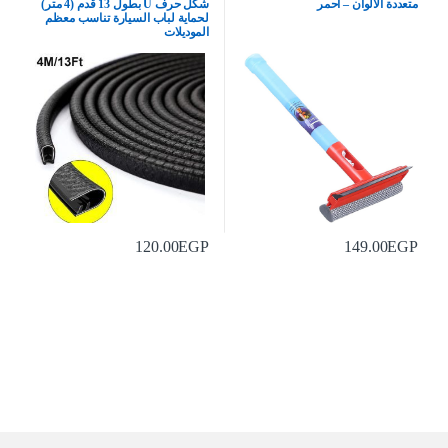
متعددة الالوان – احمر
شكل حرف U بطول 13 قدم (4 متر)
لحماية لباب السيارة تناسب معظم
الموديلات
120.00
EGP
149.00
EGP