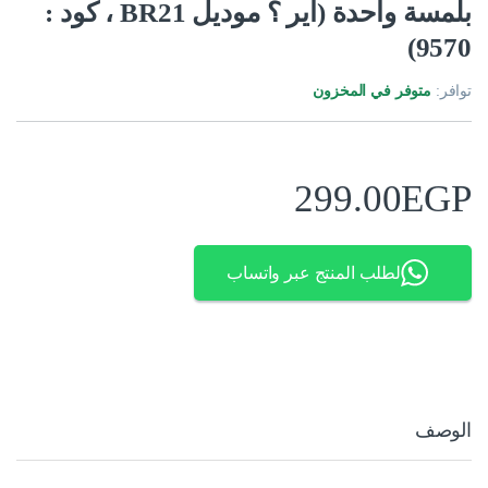
بلمسة واحدة (اير ؟ موديل BR21 ، كود :
9570)
توافر:
متوفر في المخزون
299.00
EGP
لطلب المنتج عبر واتساب
الوصف