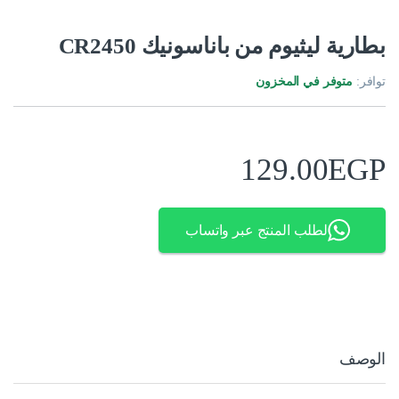
بطارية ليثيوم من باناسونيك CR2450
توافر:
متوفر في المخزون
129.00
EGP
لطلب المنتج عبر واتساب
الوصف