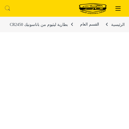
لتخطي إلى
خطي إلى المحتوى
الرئيسية
القسم العام
بطارية ليثيوم من باناسونيك CR2450