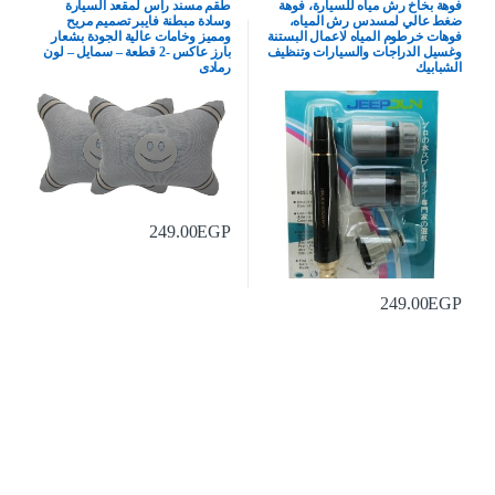
فوهة بخاخ رش مياه للسيارة، فوهة
طقم مسند راس لمقعد السيارة
ضغط عالي لمسدس رش المياه،
وسادة مبطنة فايبر تصميم مريح
فوهات خرطوم المياه لاعمال البستنة
ومميز وخامات عالية الجودة بشعار
وغسيل الدراجات والسيارات وتنظيف
بارز عاكس -2 قطعة – سمايل – لون
الشبابيك
رمادى
249.00
EGP
249.00
EGP