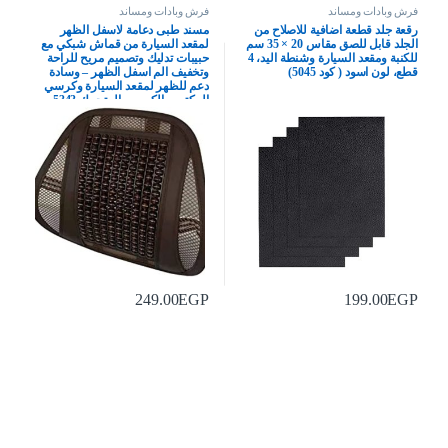
فرش وبادات ومساند
فرش وبادات ومساند
رقعة جلد قطعة اضافية للاصلاح من
مسند طبى دعامة لاسفل الظهر
الجلد قابل للصق مقاس 20 × 35 سم
لمقعد السيارة من قماش شبكي مع
للكنبة ومقعد السيارة وشنطة اليد، 4
حبيبات تدليك وتصميم مريح للراحة
قطع، لون اسود ( كود 5045)
وتخفيف الم اسفل الظهر – وسادة
دعم للظهر لمقعد السيارة وكرسي
المكتب والكرسي المتحرك 5343
249.00
EGP
199.00
EGP