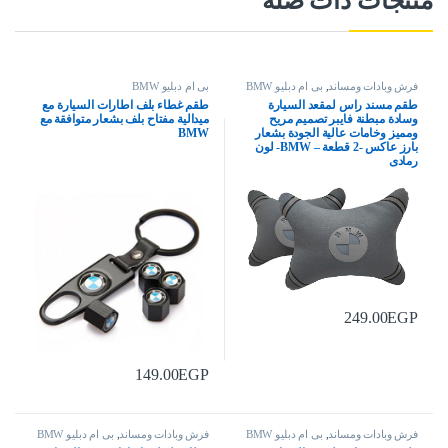
منتجات ذات صلة
فرش وبادات ومساند
,
بى ام دبليو BMW
بى ام دبليو BMW
طقم مسند راس لمقعد السيارة
طقم غطاء بلف اطارات السيارة مع
وسادة مبطنة فايبر تصميم مريح
ميدالية مفتاح بلف بشعار متوافقة مع
ومميز وخامات عالية الجودة بشعار
BMW
بارز عاكس -2 قطعة – BMW- لون
رمادى
249.00
EGP
149.00
EGP
فرش وبادات ومساند
,
بى ام دبليو BMW
فرش وبادات ومساند
,
بى ام دبليو BMW