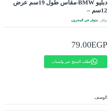
دبليو BMW-مقاس طول 19سم عرض
12سم –
توافر:
متوفر في المخزون
79.00
EGP
لطلب المنتج عبر واتساب
الوصف