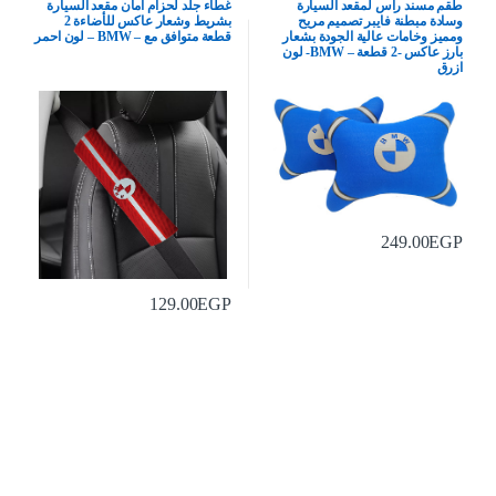
طقم مسند راس لمقعد السيارة
غطاء جلد لحزام امان مقعد السيارة
وسادة مبطنة فايبر تصميم مريح
بشريط وشعار عاكس للأضاءة 2
ومميز وخامات عالية الجودة بشعار
قطعة متوافق مع – BMW – لون احمر
بارز عاكس -2 قطعة – BMW- لون
ازرق
249.00
EGP
129.00
EGP