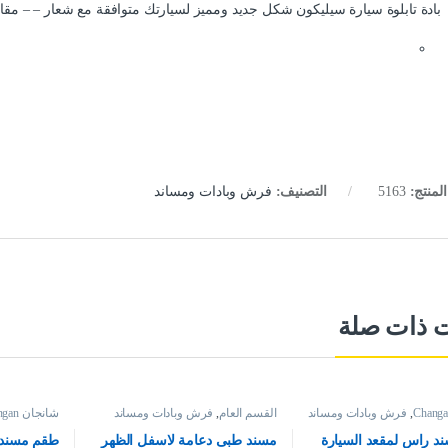
بادة تابلوة سيارة سيليكون شكل جديد ومميز لسيارتك متوافقة مع شعار – – مقاس طول 19سم
لمنتج:
5163
التصنيف:
فرش وبادات ومساند
ت ذات صلة
,
فرش وبادات ومساند
القسم العام
,
فرش وبادات ومساند
شانجان Changan
د راس لمقعد السيارة
مسند طبى دعامة لاسفل الظهر
طقم مسند 