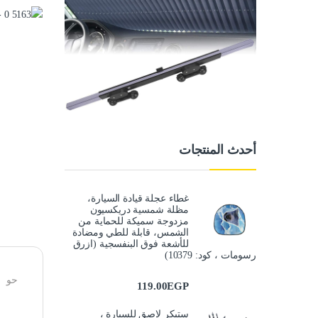
أحدث المنتجات
غطاء عجلة قيادة السيارة،
مظلة شمسية دريكسيون
مزدوجة سميكة للحماية من
الشمس، قابلة للطي ومضادة
للأشعة فوق البنفسجية (ازرق
رسومات ، كود: 10379)
حو
119.00
EGP
ستيكر لاصق للسيارة ،