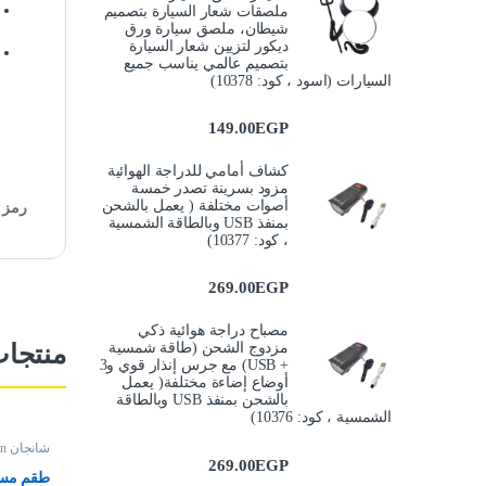
ملصقات شعار السيارة بتصميم
شيطان، ملصق سيارة ورق
ديكور لتزيين شعار السيارة
بتصميم عالمي يناسب جميع
السيارات (اسود ، كود: 10378)
149.00
EGP
كشاف أمامي للدراجة الهوائية
مزود بسرينة تصدر خمسة
أصوات مختلفة ( يعمل بالشحن
رمز ا
بمنفذ USB وبالطاقة الشمسية
، كود: 10377)
269.00
EGP
مصباح دراجة هوائية ذكي
منتجا
مزدوج الشحن (طاقة شمسية
+ USB) مع جرس إنذار قوي و3
أوضاع إضاءة مختلفة( يعمل
بالشحن بمنفذ USB وبالطاقة
الشمسية ، كود: 10376)
شانجان Changan
269.00
EGP
طقم مسن