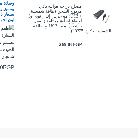
وسادة مب
مصباح دراجة هوائية ذكي
ومميز وخ
مزدوج الشحن (طاقة شمسية
بشعار با
+ USB) مع جرس إنذار قوي و3
لون احمر -2 
أوضاع إضاءة مختلفة ( يعمل
بالشحن بمنفذ USB وبالطاقة
الشمسية ، كود: 10375)
269.00
EGP
00
EGP