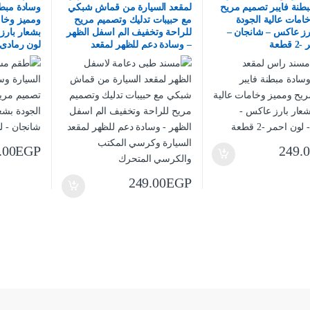
طنة فايبر تصميم مريح
لمقعد السيارة من قماش شبكي
وسادة مبطن
امات عالية الجودة
مع حبيبات تدليك وتصميم مريح
ومميز وخام
رز عاكس – شانجان –
للراحة وتخفيف الم اسفل الظهر
بشعار بارز
قطعة
– وسادة دعم للظهر لمقعد
لون رمادى -2 قط
السيارة وكرسي المكتب
والكرسي المتحرك
.00
EGP
249.
249.00
EGP