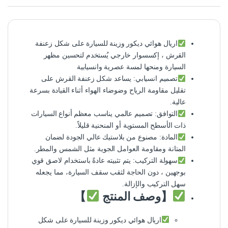
اريال هوائي ديكور وزينة للسيارة على شكل زعنفة
القرش ، إكسسوار خارجي يُستخدم لتحسين مظهر
السيارة ومنحها لمسة عصرية وانسيابية
تصميم انسيابي: يساعد شكل زعنفة القرش على
تقليل مقاومة الرياح وضوضاء الهواء أثناء القيادة بسرعة
عالية.
التوافق: تصميم عالمي يناسب معظم أنواع السيارات
ذات الأسطح المستوية أو المنحنية قليلاً.
المادة: مصنوع من بلاستيك عالي الجودة لضمان
المتانة ومقاومة العوامل الجوية مثل الشمس والمطر.
سهولة التركيب: يتم تثبيته عادةً باستخدام لاصق قوي
بوجهين ، دون الحاجة لثقب سقف السيارة، مما يجعله
سهل التركيب والإزالة.
【وصف المنتج
】
اريال هوائي ديكور وزينة للسيارة على شكل