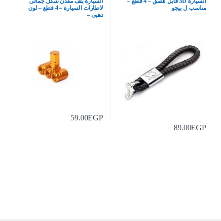
السيارة 3D قابل للصق – 4 قطع –
السيارة بلف معدن شكل جمالى
مناسب ل بيجو
لاطارات السيارة – 4 قطع – لون
دهبى –
59.00
EGP
89.00
EGP