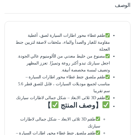
الوصف
طقم غطاء محور اطارات السيارة لصق، أغطية
مقاومة للغبار والصدأ والماء، ملحقات لاصقة لتزيين جنط
العجلة
مصنوع من خليط معدني من الألومنيوم عالي الجودة.
اجعل سيارتك تبدو أكثر روعة وتميزًا. تعزز المظهر
وتضيف لمسة مخصصة أنيقة.
طقم ملصق جنط غطاء محور اطارات السيارة –
مناسب لجميع موديلات السيارات ، قابل للصق قطر 5.6
سم تقريبا
طقم 3D ثلاثى الابعاد – شكل جمالى لاطارات سيارتك
【وصف المنتج
】
طقم 3D ثلاثى الابعاد – شكل جمالى لاطارات
سيارتك
طقم ملصق جنط غطاء محور اطارات السيارة –