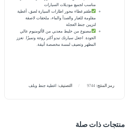
مناسب لجميع موديلات السيارات
طقم غطاء محور اطارات السيارة لصق، أغطية
مقاومة للغبار والصدأ والماء، ملحقات لاصقة
لتزيين جنط العجلة
مصنوع من خليط معدني من الألومنيوم عالي
الجودة. اجعل سيارتك تبدو أكثر روعة وتميزًا. تعزز
المظهر وتضيف لمسة مخصصة أنيقة.
رمز المنتج:
9744
التصنيف:
اغطية جنط وبلف
منتجات ذات صلة